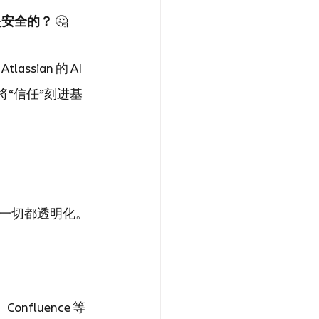
是安全的？
 🤔
ian 的 AI 
将“信任”刻进基
让一切都透明化。
nfluence 等