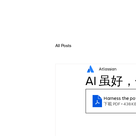
All Posts
Atlassian
AI 虽
Harness the pot
下載 PDF • 438K