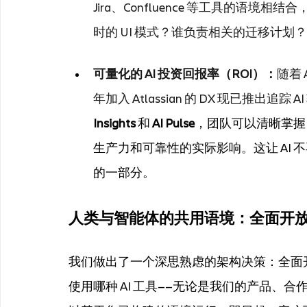
Jira、Confluence 等工具的语境
时的 UI 模式？谁负责相关的迁移计划
可量化的 AI 投资回报率（ROI）：
随着
年加入 Atlassian 的 DX 现已推出追踪
Insights
 和 
AI Pulse
，团队可以清晰掌握
生产力和可靠性的实际影响。这让 AI 不
的一部分。
人类与智能体的共用语境：全面开放 Tea
我们做出了一个深思熟虑的架构决策：全面开
使用哪种 AI 工具——无论是我们的产品、