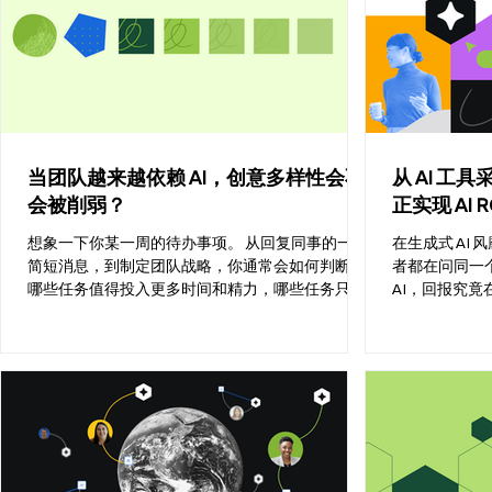
统以及有哪些关键的约束条件；他们必须明确“完
他们还没有看到
成”的定义，并确保输出的代码可以安全上线。 这
存在，但企业
就是“AI 生产力鸿沟”背后的现实。 在我们与 DX 联
近的一次 AI 
合对专业工程团队进行的一项长期研究中发现：虽
点，从来不只是 
然 AI 的使用率飙升了 65%，但开发人员的整体吞吐
连接真实工作
速度并未按比例增长。其增长率最终在 15% 封顶，
和决策。 企业
许多企业的平均增幅甚至仅为 10%。 这一鸿沟的出
业在部署 AI
当团队越来越依赖 AI，创意多样性会不
从 AI 
现，并非因为模型不擅长写代码，而是因为软件开
高的效率。 
会被削弱？
正实现 AI R
发从来都不只是写代码。它的本质是在真实的组织
工作，本质上是
架构中，将业务目标、战略和上下文转化为可运行
人的任务，它
想象一下你某一周的待办事项。 从回复同事的一条
在生成式 AI 
的软件。 二十多年来，Jira...
平均使用超过 3
简短消息，到制定团队战略，你通常会如何判断：
者都在问同一
哪些任务值得投入更多时间和精力，哪些任务只需
AI，回报究竟
要快速完成？ 行为科学告诉我们，大多数时候，人
（比如让员工用
并不会真正追求“最优解”。我们更常做的是“满意即
你可能走错了方向
可”。 英文里有一个词叫 satisficing，由 “satisfy” 和
关注个人生产
“suffice” 组合而来，大意是：找到第一个“足够好”
性要低 16% 。 真正的 AI 投资回报密码在于——“AI 赋
的选项，然后继续往前走。这个概念由诺贝尔经济
能的团队协同”
学奖得主、社会学家 Herbert A. Simon 提出。他在
息孤岛，才能实
研究职场决策时指出，对于快速、低风险的任务，
的惊人回报：数据
或者面对信息不完整、结果不确定的复杂决策时，
报告》，在 Fo