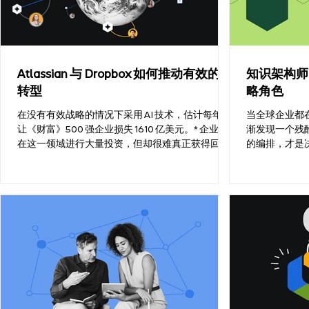
“满意即可”其实是一种务实的工作方式。 但 AI 改变
导致估算高达 
了这套规则。 过去，“足够好”的答案还需要人思
常工作中坚持使
考、搜索、比较、整理。现在，它几乎可以瞬间出
势： 目标清晰度提升至 1.
现，甚至在人真正深入理解问题之前，就已经摆在
2.2x 团队整体有效性提升至 1.6x 变革适应能力提升
你面前。 这种速度对很多小任务当然很有帮助。但
至 1.9x 此外，经常使用 AI 的管理者可以多出 19% 的
Atlassian 与 Dropbox 如何推动有效的 AI
知识架构师
如果“快速得到一个看起来不错的答案”变成所有工
时间用于团队协
转型
略角色
作的默认方式，团队就可能滑向另一个风险：想法
高优先级事务 
越来越相似，推理越来越浅，甚至在最极端的情况
在没有有效战略的情况下采用 AI 技术，估计每年会
当全球企业都在
下，人本身在工作中的价值会被逐渐
让《财富》500 强企业损失 1610 亿美元。* 企业正
渐发现一个残
在这一领域进行大量投资，但却很难真正获得回
的编排，才是决
报。 我们知道，这项技术的设计初衷是让企业变得
范式的转移，
更高效，但我们现在仍然看到相反的情况：大多数
识架构师。
企业仍把 AI 仅仅当作一场技术转型来对待。问题也
正是卡在这里。 在 Atlassian，我们把 AI 视为一场
“人的转型”，而不只是技术转型。我们把创新放在
效率之前，把文化放在工具之前，而我们也正在看
到这种做法带来的不同。 好消息是，我们已经在自
己身上验证了这些理念和策略。我们一直坚持
“Customer Zero”策略，也就是先在自己组织内部实
践未来的工作方式，再将其构建成面向客户的产
品。我们为客户推出的每一个新产品或新的工作系