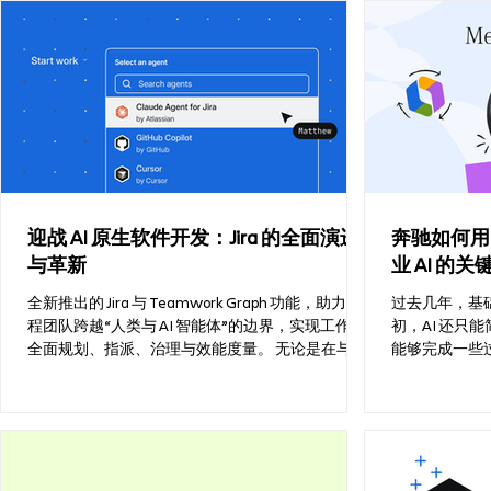
顺畅的开发工作流之一。 Jira 正在成为软件团队的
中围绕 14,
“委派层” 长期以来，Jira 一直是您用来追踪工作的
的重塑。近期，A
地方——更新状态、关闭工单。 而现在，随着 Agent
《以上下文引领：
可以被指派到工作项中，情况发生了重大转变。Jira
训》，深度复
依然是历史记录的档案库，但它现在多了一个新身
试过的工作框
份：一个让工作在人类与 Agent 之间流转的协作场
局。 核心洞察：大模型不是护城河，你的“上下文”
所。 这种转变引发了我的思考：如果我彻底顺应这
才是 很多人认
种趋势并进行一次实验会怎么样？如果 SDLC 的每
大模型。但 At
个阶段都有专属的专业 Agent，并且看板本身负责
AI，只会给出
在它们之间进行路由调度，结果会怎样？ 我挑选了
势，来源于将 
迎战 AI 原生软件开发：Jira 的全面演进
奔驰如何用 
一个真实的功能，在 Jira 看板的每个阶段映射了一
决策、项目工
与革新
业 AI 
个专属 Agent，并让它们协同处理工作。实际情况
Atlassian 
如下。 项目：Launchpad...
策略，不绑定
全新推出的 Jira 与 Teamwork Graph 功能，助力工
过去几年，基
程团队跨越“人类与 AI 智能体”的边界，实现工作的
初，AI 还只
全面规划、指派、治理与效能度量。 无论是在与客
能够完成一些
户交流，还是在与 Atlassian 自身的工程团队沟通
完成的工作。尤
时，我听到的反馈都高度一致：功能强大的编程智
快速跃迁。 
能体正以空前的速度被广泛采纳，并彻底改变了软
发生。当你问个
件开发的面貌。然而，软件交付中那些真正啃硬骨
效率？”超过 5
头的部分依然相当棘手。 团队仍然需要决定该构建
实帮助自己节
什么、为什么构建它；他们需要理解正在修改的系
到企业层面，结