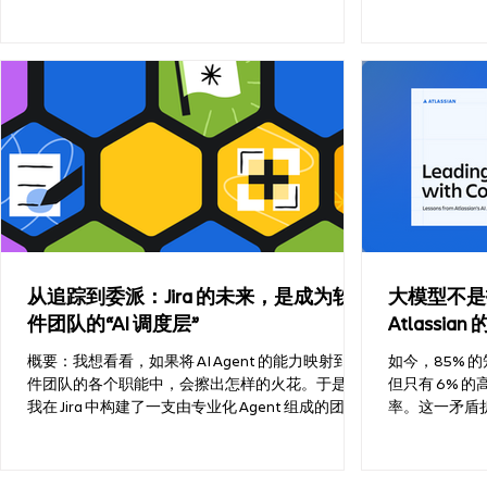
了一些非常关键的事实。
动生成与智能
从追踪到委派：Jira 的未来，是成为软
大模型不是
件团队的“AI 调度层”
Atlassia
概要：我想看看，如果将 AI Agent 的能力映射到软
如今，85% 
件团队的各个职能中，会擦出怎样的火花。于是，
但只有 6% 
我在 Jira 中构建了一支由专业化 Agent 组成的团
率。这一矛盾
队，将每个 Agent 分配给软件开发生命周期
目追求 AI 
（SDLC）的一个阶段，并用它们为我的 Forge 应用
“活动量”，而非真正
开发了一个新功能。事实证明，这是我尝试过的最
融入自身运营的“