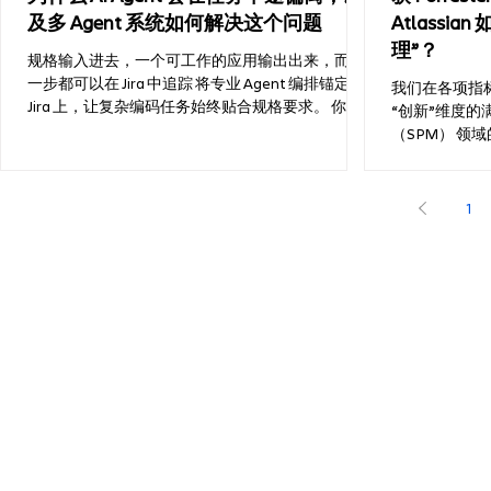
及多 Agent 系统如何解决这个问题
Atlassi
Mueller 领衔，
对创意
理”？
规格输入进去，一个可工作的应用输出出来，而每
一步都可以在 Jira 中追踪 将专业 Agent 编排锚定在
我们在各项指标
Jira 上，让复杂编码任务始终贴合规格要求。 你可
“创新”维度的
能已经有过这种感受：你把一项真实的工作交给一
（SPM） 领
个能力不错的 AI Agent，给它一份完整的规格说
Atlassian 在
明，其中包含边界情况和验收标准。刚开始的几分
二季度战略组
钟，它表现得很敏锐；但随后它开始滑坡，忘记了
者”。但对我
1
十分钟前自己做过的决定，重写原本已经正确的内
自 2024 
容。到最后，你不得不和上下文窗口搏斗，不断重
新评估中，我们的
构提示词，重复指令，甚至偶尔加上一句“不要做
获评 3.80
XYZ”，才能把 Agent 拉回正确轨道。 模型明明可
战略组合管理
Atlassian 中文
以写出不错的代码。问题在于，它正在努力把整件
凝聚着我们一
事一次性都装进自己的记忆里，而这超出了它的承
战略组合管理的未
载能力，于是它开始失控。（这也在消耗你的时间
Strategy C
和 token。） 为什么 Agent 会偏离规格？ Agent 是
在报告中得到
在一个工作记忆窗口里进行推理的。架构、产品意
维度上均获得了
图、用户体验、它正在编写的测试，所有这些内容
企业决策链路
都挤在同一个空间里。小任务还放得下，但真正的
书《引领人机协
功能开发往往放不下。随着上下文窗口被填满，
高管进行了调