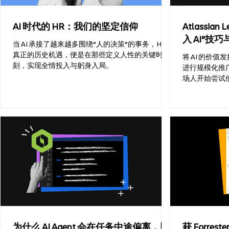
统，都会先在 Atlassian 内部全面采用。 我很荣幸
能在 Team ’26 大会上，与 Dropbox 人员运营副总裁
AI 时代的 HR：我们的坚定信仰
Atlassian
Allison Vendt 一起登台交流。Dropbox 也经历了一
入 AI”技巧
段非常精彩的 AI 转型旅程，我们得以对比彼此的经
当 AI 承接了越来越多围绕“人的决策”的事务，HR
验。事实上，我们有一个共同的核心信念：那些
真正的历史机遇，便是在那些定义人性的关键时
将 AI 的价
刻，实现全情投入与躬身入局。
进行规模化推广
场人开始尝试使
度嵌入到了团队工作
Team 正是
堪称各类团队步
了团队向“AI 原
Learning
的团队直播培
专业技能。虽
要原则永远是
当 Atlassia
便开始探索如
时确保内容控
梳理课程设计
易产生流程内耗
为什么 AI Agent 会在任务中途偏离，以
获 Forre
嵌入规范： 由